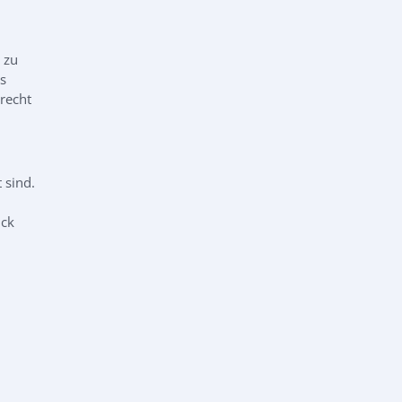
 zu
s
recht
 sind.
ick