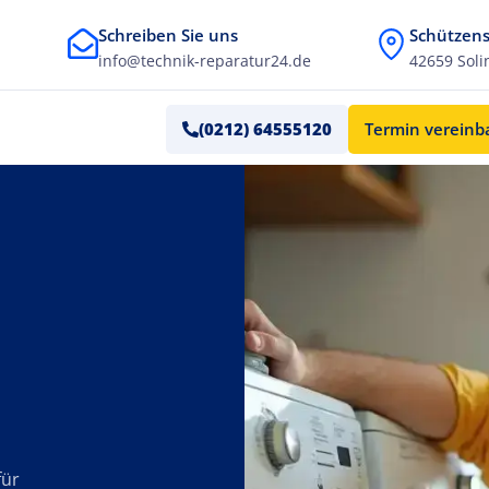
Schreiben Sie uns
Schützens
info@technik-reparatur24.de
42659 Soli
(0212) 64555120
Termin verein
für