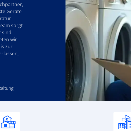
chpartner,
kte Geräte
ratur
Team sorgt
 sind.
eten wir
is zur
erlassen,
taltung