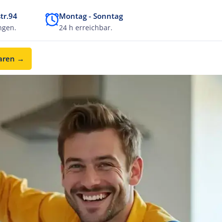
tr.94
Montag - Sonntag
ngen.
24 h erreichbar.
baren →