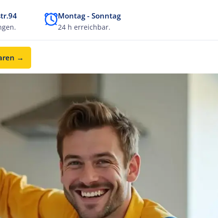
tr.94
Montag - Sonntag
ngen.
24 h erreichbar.
baren →