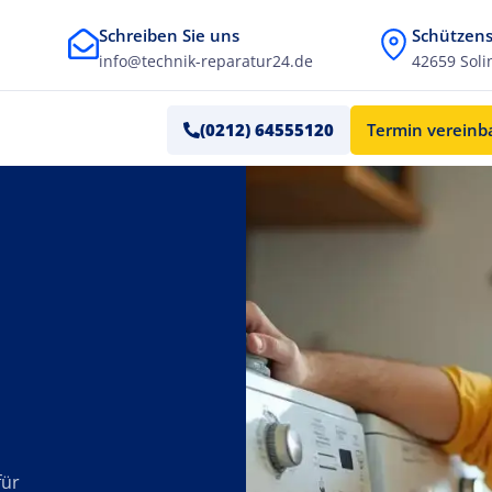
Schreiben Sie uns
Schützens
info@technik-reparatur24.de
42659 Soli
(0212) 64555120
Termin verein
für