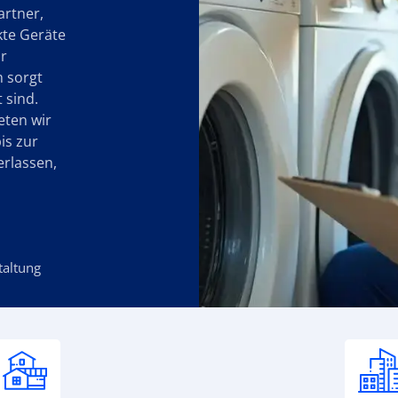
artner,
kte Geräte
r
 sorgt
 sind.
eten wir
is zur
erlassen,
taltung