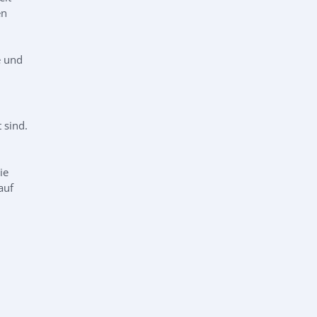
en
e und
 sind.
ie
auf