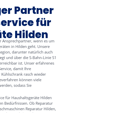
ger Partner
ervice für
te Hilden
ter Ansprechpartner, wenn es um
räten in Hilden geht. Unsere
egion, darunter natürlich auch
iegt und über die S-Bahn-Linie S1
reichbar ist. Unser erfahrenes
ervice, damit Ihre
r Kühlschrank rasch wieder
everfahren können viele
werden, sodass Sie
ice für Haushaltsgeräte Hilden
len Bedürfnissen. Ob Reparatur
schmaschinen Reparatur Hilden,